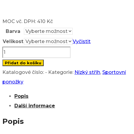
MOC vč. DPH: 410 Kč
Barva
Velikost
Vyčistit
Sportovní
ponožky
Přidat do košíku
AIR
Katalogové číslo:
-
Kategorie:
Nízký střih
,
Sportovní
NO-
ponožky
SHOW
Popis
množství
Další informace
Popis