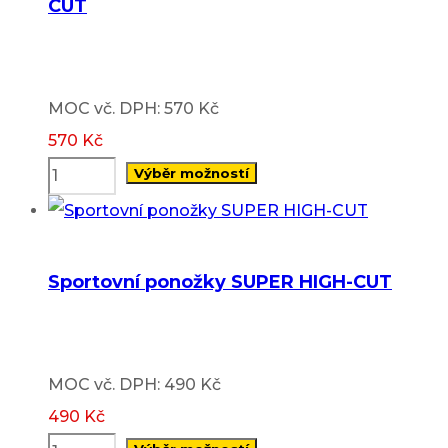
CUT
product
variants.
page
The
options
MOC vč. DPH: 570 Kč
may
570
Kč
be
Výběr možností
chosen
This
on
product
the
has
Sportovní ponožky SUPER HIGH-CUT
product
multiple
page
variants.
The
MOC vč. DPH: 490 Kč
options
490
Kč
may