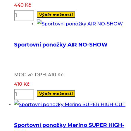
options
440
Kč
may
Výběr možností
be
This
chosen
product
on
has
Sportovní ponožky AIR NO-SHOW
the
multiple
product
variants.
page
The
MOC vč. DPH: 410 Kč
options
410
Kč
may
Výběr možností
be
This
chosen
product
on
has
Sportovní ponožky Merino SUPER HIGH-
the
multiple