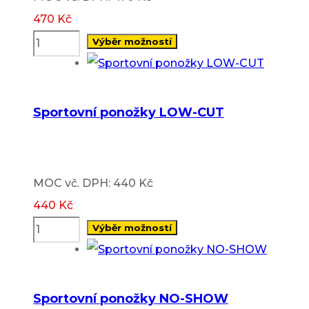
470
Kč
Výběr možností
This
product
has
Sportovní ponožky LOW-CUT
multiple
variants.
The
MOC vč. DPH: 440 Kč
options
440
Kč
may
Výběr možností
be
This
chosen
product
on
has
Sportovní ponožky NO-SHOW
the