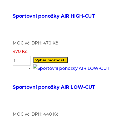
product
has
Sportovní ponožky AIR HIGH-CUT
multiple
variants.
The
MOC vč. DPH: 470 Kč
options
470
Kč
may
Výběr možností
be
This
chosen
product
on
has
Sportovní ponožky AIR LOW-CUT
the
multiple
product
variants.
page
The
MOC vč. DPH: 440 Kč