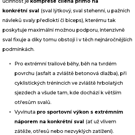
účinnost je
komprese cílená přímo na
konkrétní sval
(sval lýtkový, sval stehenní, u pažních
návleků svaly předloktí či biceps), kterému tak
poskytuje maximální možnou podporu, intenzivně
sval fixuje a díky tomu obstojí i v těch nejnáročnějších
podmínkách.
Pro extrémní trailové běhy, běh na tvrdém
povrchu (asfalt a zvláště betonová dlažba), při
cyklistických trénincích ve zvláště hrbolatých
sjezdech a všude tam, kde dochází k větším
otřesům svalů.
Vyvinuta
pro sportovní výkon s extrémním
náporem na konkrétní sval
(ať už vlivem
zátěže, otřesů nebo nezvyklých zatížení).