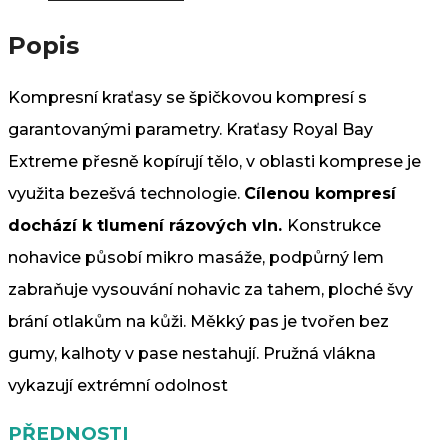
dámské
množství
Popis
Kompresní kraťasy se špičkovou kompresí s
garantovanými parametry. Kraťasy Royal Bay
Extreme přesně kopírují tělo, v oblasti komprese je
využita bezešvá technologie.
Cílenou kompresí
dochází k tlumení rázových vln.
Konstrukce
nohavice působí mikro masáže, podpůrný lem
zabraňuje vysouvání nohavic za tahem, ploché švy
brání otlakům na kůži. Měkký pas je tvořen bez
gumy, kalhoty v pase nestahují. Pružná vlákna
vykazují extrémní odolnost
PŘEDNOSTI