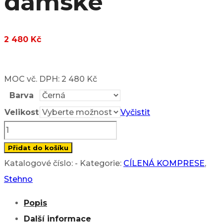
dámské
2 480
Kč
MOC vč. DPH: 2 480 Kč
Barva
Velikost
Vyčistit
Extreme
Kraťasy
Přidat do košíku
s
Katalogové číslo:
-
Kategorie:
CÍLENÁ KOMPRESE
,
kompresními
Stehno
nohavicemi
Popis
-
Další informace