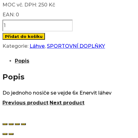
MOC vč. DPH: 250 Kč
EAN: 0
Nosič
na
Přidat do košíku
lahve
Kategorie:
Láhve
,
SPORTOVNÍ DOPLŇKY
(6
Popis
ks)
množství
Popis
Do jednoho nosiče se vejde 6x Enervit láhev
Previous product
Next product