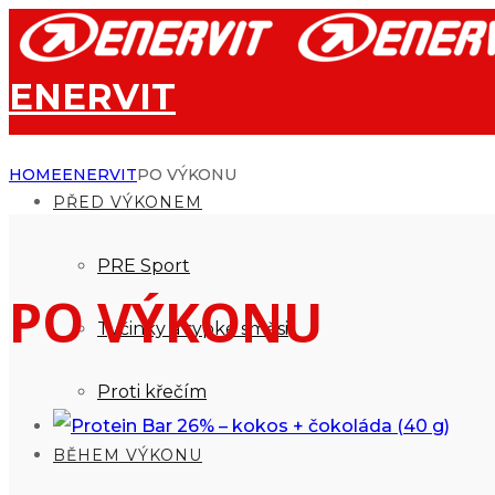
ENERVIT
HOME
ENERVIT
PO VÝKONU
PŘED VÝKONEM
PRE Sport
PO VÝKONU
Tyčinky a sypké směsi
Proti křečím
BĚHEM VÝKONU