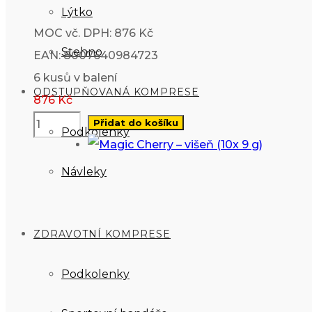
Lýtko
MOC vč. DPH: 876 Kč
Stehno
EAN: 8007640984723
6 kusů v balení
ODSTUPŇOVANÁ KOMPRESE
876
Kč
Přidat do košíku
Podkolenky
Návleky
ZDRAVOTNÍ KOMPRESE
Podkolenky