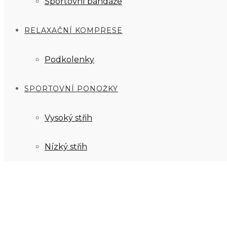
Sportovní bandáže
RELAXAČNÍ KOMPRESE
Podkolenky
SPORTOVNÍ PONOŽKY
Vysoký střih
Nízký střih
0
Kč
0