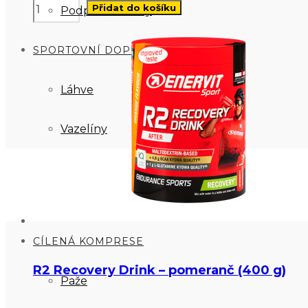
Přidat do košíku
Podpora imunity
SPORTOVNÍ DOPLŇKY
Láhve
Vazelíny
ROYAL BAY
CÍLENÁ KOMPRESE
R2 Recovery Drink – pomeranč (400 g)
Paže