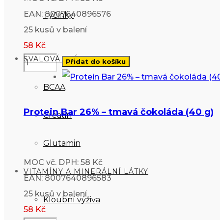
EAN: 8007640896576
Tyčinky
25 kusů v balení
58
Kč
SVALOVÁ VLÁKNA
Přidat do košíku
BCAA
Protein Bar 26% – tmavá čokoláda (40 g)
Creatin
Glutamin
MOC vč. DPH: 58 Kč
VITAMÍNY A MINERÁLNÍ LÁTKY
EAN: 8007640896583
25 kusů v balení
Kloubní výživa
58
Kč