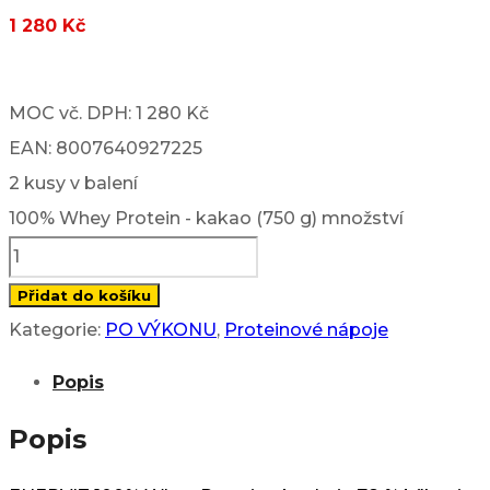
1 280
Kč
MOC vč. DPH: 1 280 Kč
EAN: 8007640927225
2 kusy v balení
100% Whey Protein - kakao (750 g) množství
Přidat do košíku
Kategorie:
PO VÝKONU
,
Proteinové nápoje
Popis
Popis