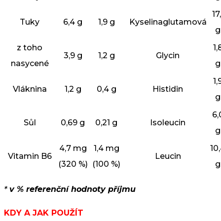
17,
Tuky
6,4 g
1,9 g
Kyselinaglutamová
g
z toho
1,
3,9 g
1,2 g
Glycin
nasycené
g
1,
Vláknina
1,2 g
0,4 g
Histidin
g
6,
Sůl
0,69 g
0,21 g
Isoleucin
g
4,7 mg
1,4 mg
10
Vitamin B6
Leucin
(320 %)
(100 %)
g
*
v % referenční hodnoty příjmu
KDY A JAK POUŽÍT