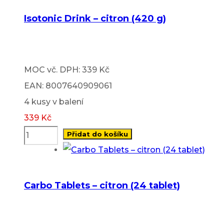
Isotonic Drink – citron (420 g)
MOC vč. DPH: 339 Kč
EAN: 8007640909061
4 kusy v balení
339
Kč
Přidat do košíku
Carbo Tablets – citron (24 tablet)