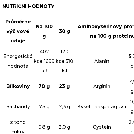
NUTRIČNÍ HODNOTY
Průměrné
Na 100
Aminokyselinový prof
výživové
30 g
g
na 100 g proteinu
údaje
402
120
Energetická
5,
kcal1699
kcal510
Alanin
hodnota
g
kJ
kJ
2,
Bílkoviny
78 g
23 g
Arginin
g
10
Sacharidy
7,5 g
2,3 g
Kyselinaasparagová
g
z toho
2,
6,8 g
2,0 g
Cystein
cukry
g