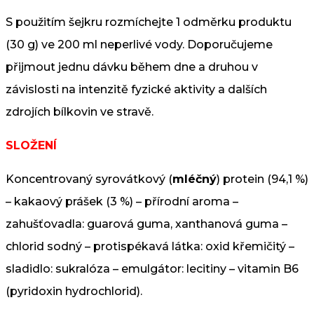
S použitím šejkru rozmíchejte 1 odměrku produktu
(30 g) ve 200 ml neperlivé vody. Doporučujeme
přijmout jednu dávku během dne a druhou v
závislosti na intenzitě fyzické aktivity a dalších
zdrojích bílkovin ve stravě.
SLOŽENÍ
Koncentrovaný syrovátkový (
mléčný
) protein (94,1 %)
– kakaový prášek (3 %) – přírodní aroma –
zahušťovadla: guarová guma, xanthanová guma –
chlorid sodný – protispékavá látka: oxid křemičitý –
sladidlo: sukralóza – emulgátor: lecitiny – vitamin B6
(pyridoxin hydrochlorid).