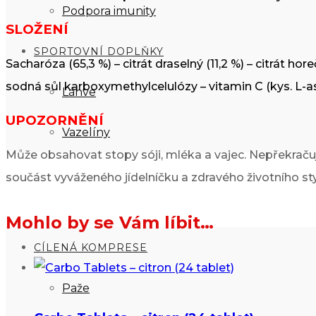
Podpora imunity
SLOŽENÍ
SPORTOVNÍ DOPLŇKY
Sacharóza (65,3 %) – citrát draselný (11,2 %) – citrát ho
sodná sůl karboxymethylcelulózy – vitamin C (kys. L-as
Láhve
UPOZORNĚNÍ
Vazelíny
Může obsahovat stopy sóji, mléka a vajec. Nepřekraču
ROYAL BAY
součást vyváženého jídelníčku a zdravého životního styl
Mohlo by se Vám líbit…
CÍLENÁ KOMPRESE
Paže