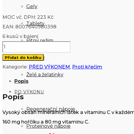
Gely
MOC vč. DPH: 223 Kč
Tablety
EAN: 8007640980398
6 kusů v balení
Pitný režim
Magnesium
(10x
Tyčinky
Přidat do košíku
15
Kategorie:
PŘED VÝKONEM
,
Proti křečím
g)
Želé a želatinky
Popis
množství
PO VÝKONU
Popis
Regenerační nápoje
Vysoký obsah minerálních látek a vitaminu C v každém
160 mg hořčíku a 80 mg vitaminu C.
Proteinové nápoje