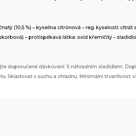
rečnatý (10,5 %) – kyselina citrónová – reg. kyselosti: cit
korbová) – protispékavá látka: oxid křemičitý – sladidlo
jte doporučené dávkování. S náhradním sladidlem. Dopln
u. Skladovat v suchu a chladnu. Minimální trvanlivost: vi