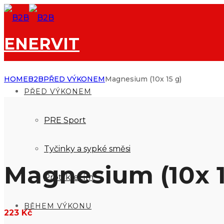
ENERVIT
HOME
B2B
PŘED VÝKONEM
Magnesium (10x 15 g)
PŘED VÝKONEM
PRE Sport
Tyčinky a sypké směsi
Magnesium (10x 1
Proti křečím
BĚHEM VÝKONU
223
Kč