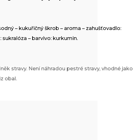
rát sodný – kukuřičný škrob – aroma – zahušťovadlo:
: sukralóza – barvivo: kurkumin.
ěk stravy. Není náhradou pestré stravy, vhodné jako
z obal.