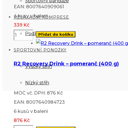
Sportovní bandáže
EAN: 8007640909061
4 kusy v balení
RELAXAČNÍ KOMPRESE
339
Kč
Podkolenky
Přidat do košíku
SPORTOVNÍ PONOŽKY
R2 Recovery Drink – pomeranč (400 g)
Vysoký střih
Nízký střih
MOC vč. DPH: 876 Kč
EAN: 8007640984723
6 kusů v balení
876
Kč
0
Kč
0