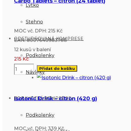
Carbo Tablets – citron (24 tablet)
Lýtko
Stehno
MOC vč. DPH: 215 Kč
ODSTUPŇOVANÁ KOMPRESE
EAN: 8007640983788
12 kusů v balení
Podkolenky
215
Kč
Přidat do košíku
Návleky
Isotonic Drink – citron (420 g)
ZDRAVOTNÍ KOMPRESE
Podkolenky
MOC vč. DPH: 339 Kč