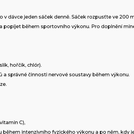
 v dávce jeden sáček denně. Sáček rozpusťte ve 200 ml n
a popíjet během sportovního výkonu. Pro doplnění mine
ík, hořčík, chlór).
valů a správné činnosti nervové soustavy během výkonu.
ze.
vitamin C),
u během intenzivního fyzického výkonu a po něm, kdy j