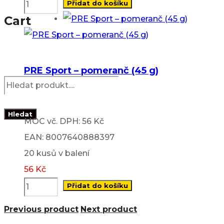
Přidat do košíku
Cart
PRE Sport – pomeranč (45 g)
Products
search
Hledat
MOC vč. DPH: 56 Kč
EAN: 8007640888397
20 kusů v balení
56
Kč
Přidat do košíku
Previous product
Next product