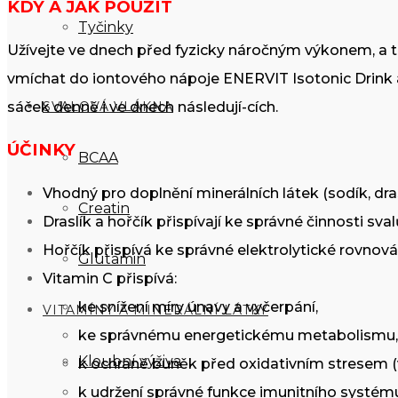
KDY A JAK POUŽÍT
Tyčinky
Užívejte ve dnech před fyzicky náročným výkonem, a to
vmíchat do iontového nápoje ENERVIT Isotonic Drink 
SVALOVÁ VLÁKNA
sáček denně i ve dnech následují-cích.
ÚČINKY
BCAA
Vhodný pro doplnění minerálních látek (sodík, drasl
Creatin
Draslík a hořčík přispívají ke správné činnosti s
Hořčík přispívá ke správné elektrolytické rovnová
Glutamin
Vitamin C přispívá:
ke snížení míry únavy a vyčerpání,
VITAMÍNY A MINERÁLNÍ LÁTKY
ke správnému energetickému metabolismu,
Kloubní výživa
k ochraně buněk před oxidativním stresem (
k udržení správné funkce imunitního systém