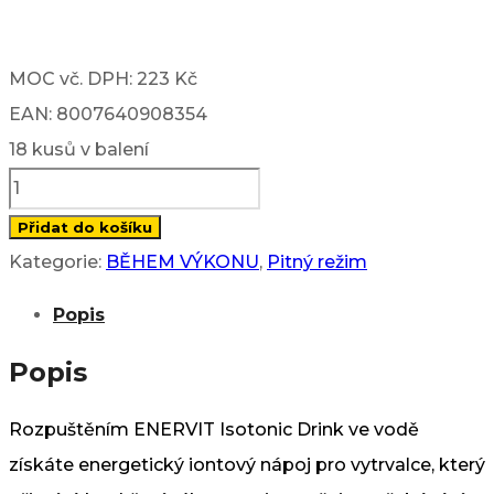
MOC vč. DPH: 223 Kč
EAN: 8007640908354
18 kusů v balení
Isotonic
Drink
Přidat do košíku
-
Kategorie:
BĚHEM VÝKONU
,
Pitný režim
pomeranč
Popis
(300
g)
Popis
množství
Rozpuštěním ENERVIT Isotonic Drink ve vodě
získáte energetický iontový nápoj pro vytrvalce, který