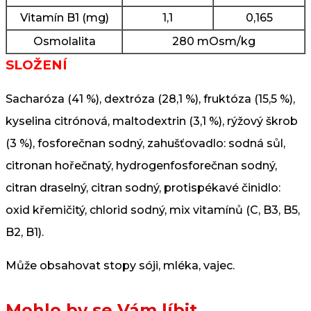
Vitamín B1 (mg)
1,1
0,165
Osmolalita
280 mOsm/kg
SLOŽENÍ
Sacharóza (41 %), dextróza (28,1 %), fruktóza (15,5 %),
kyselina citrónová, maltodextrin (3,1 %), rýžový škrob
(3 %), fosforečnan sodný, zahušťovadlo: sodná sůl,
citronan hořečnatý, hydrogenfosforečnan sodný,
citran draselný, citran sodný, protispékavé činidlo:
oxid křemičitý, chlorid sodný, mix vitamínů (C, B3, B5,
B2, B1).
Může obsahovat stopy sóji, mléka, vajec.
Mohlo by se Vám líbit…