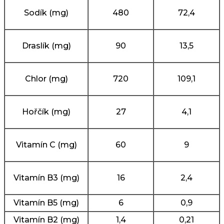
Sodík (mg)
480
72,4
Draslík (mg)
90
13,5
Chlor (mg)
720
109,1
Hořčík (mg)
27
4,1
Vitamín C (mg)
60
9
Vitamín B3 (mg)
16
2,4
Vitamín B5 (mg)
6
0,9
Vitamín B2 (mg)
1,4
0,21