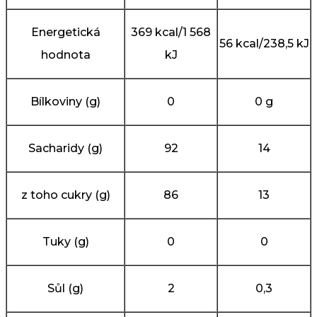
Energetická
369 kcal/
1 568
56 kcal/
238,5 kJ
hodnota
kJ
Bílkoviny (g)
0
0 g
Sacharidy (g)
92
14
z toho cukry (g)
86
13
Tuky (g)
0
0
Sůl (g)
2
0,3