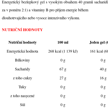
Energetický bezlepkový gel s vysokým obsahem 40 gramů sacharidů 
za v poměru 2:1) a vitaminy B pro příjem energie během
dlouhotrvajícího nebo vysoce intenzivního výkonu.
NUTRIČNÍ HODNOTY
Nutriční hodnoty
100 ml
Jeden gel (
Energetická hodnota
268 kcal (1 139 kJ)
161 kcal (6
Bílkoviny
0 g
0 g
Sacharidy
67 g
40 g
z toho cukry
27 g
16 g
Tuky
0 g
0 g
z toho nasycené
0 g
0 g
Sůl
0 g
0 g