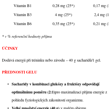
Vitamin B1
0,28 mg (25*)
0,17 mg (
Vitamin B3
4 mg (25*)
2,4 mg (
Vitamin B6
0,35 mg (25*)
0,21 mg (
* v % referenční hodnoty příjmu
ÚČINKY
Dodává energii při tréninku nebo závodu – 40 g sacharidů/1 gel.
PŘEDNOSTI GELU
Sacharidy v kombinaci glukózy a fruktózy odpovídají
optimálnímu poměru (2:1)
pro maximalizaci příjmu energie z
pohledu fyziologických zákonitostí organizmu.
Velké množství energie (40 g)
v malém objemu.