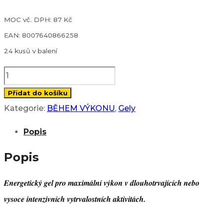
MOC vč. DPH: 87 Kč
EAN: 8007640866258
24 kusů v balení
Carbo
Gel
Přidat do košíku
C2:1
Kategorie:
BĚHEM VÝKONU
,
Gely
-
Popis
pomeranč
(60
Popis
ml)
Energetický gel pro maximální výkon v dlouhotrvajících nebo
množství
vysoce intenzivních vytrvalostních aktivitách.