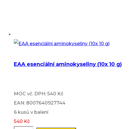
EAA esenciální aminokyseliny (10x 10 g)
MOC vč. DPH: 540 Kč
EAN: 8007640927744
6 kusů v balení
540
Kč