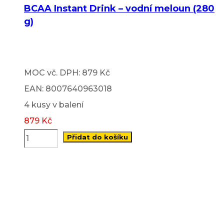
BCAA Instant Drink – vodní meloun (280
g)
MOC vč. DPH: 879 Kč
EAN: 8007640963018
4 kusy v balení
879
Kč
Přidat do košíku