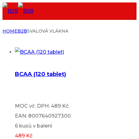
HOME
B2B
SVALOVÁ VLÁKNA
BCAA (120 tablet)
MOC vč. DPH: 489 Kč
EAN: 8007640927300
6 kusů v balení
489
Kč