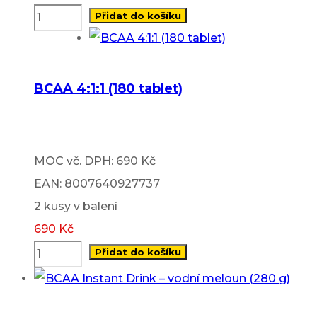
Přidat do košíku
BCAA 4:1:1 (180 tablet)
MOC vč. DPH: 690 Kč
EAN: 8007640927737
2 kusy v balení
690
Kč
Přidat do košíku