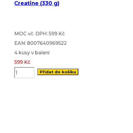
Creatine (330 g)
MOC vč. DPH: 599 Kč
EAN: 8007640969522
4 kusy v balení
599
Kč
Přidat do košíku