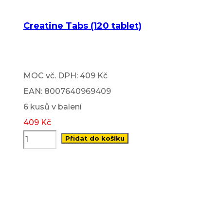
Creatine Tabs (120 tablet)
MOC vč. DPH: 409 Kč
EAN: 8007640969409
6 kusů v balení
409
Kč
Přidat do košíku