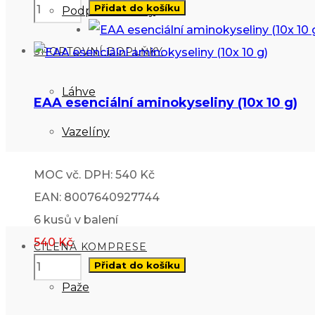
Přidat do košíku
Podpora imunity
SPORTOVNÍ DOPLŇKY
Láhve
EAA esenciální aminokyseliny (10x 10 g)
Vazelíny
ROYAL BAY
MOC vč. DPH: 540 Kč
EAN: 8007640927744
6 kusů v balení
540
Kč
CÍLENÁ KOMPRESE
Přidat do košíku
Paže