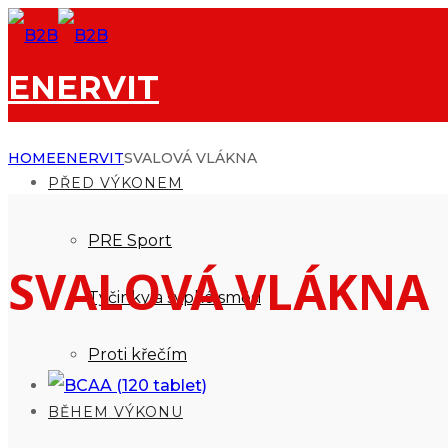
ENERVIT
HOME
ENERVIT
SVALOVÁ VLÁKNA
PŘED VÝKONEM
PRE Sport
SVALOVÁ VLÁKNA
Tyčinky a sypké směsi
Proti křečím
BĚHEM VÝKONU