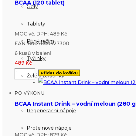
BCAA (120 tablet)
Gely
Tablety
MOC vč. DPH: 489 Kč
Pitný režim
EAN: 8007640927300
6 kusů v balení
Tyčinky
489
Kč
Přidat do košíku
Želé a želatinky
PO VÝKONU
BCAA Instant Drink – vodní meloun (280 g
Regenerační nápoje
Proteinové nápoje
MOC vč. DPH: 879 Kč