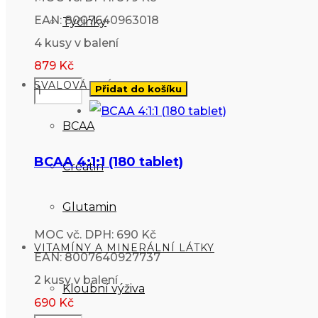
EAN: 8007640963018
Tyčinky
4 kusy v balení
879
Kč
SVALOVÁ VLÁKNA
Přidat do košíku
BCAA
BCAA 4:1:1 (180 tablet)
Creatin
Glutamin
MOC vč. DPH: 690 Kč
VITAMÍNY A MINERÁLNÍ LÁTKY
EAN: 8007640927737
2 kusy v balení
Kloubní výživa
690
Kč