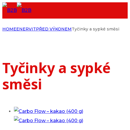
HOME
ENERVIT
PŘED VÝKONEM
Tyčinky a sypké směsi
Tyčinky a sypké
směsi